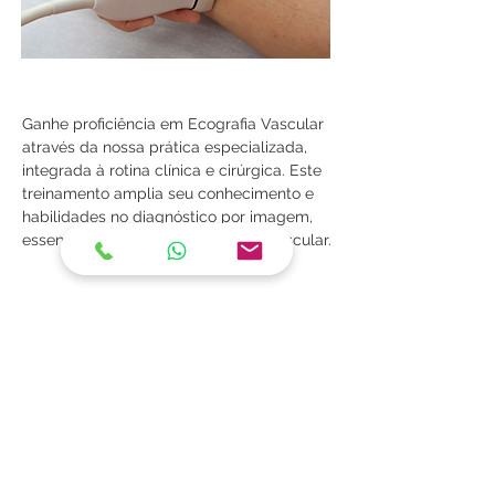
Ganhe proficiência em Ecografia Vascular 
através da nossa prática especializada, 
integrada à rotina clínica e cirúrgica. Este 
treinamento amplia seu conhecimento e 
habilidades no diagnóstico por imagem, 
essencial para qualquer cirurgião vascular.
Previous
Next
Rua Visconde de Pirajá, 351 / 807 e 810
Ipanema - Rio de Janeiro
Call Center:
(21) 2323-4114