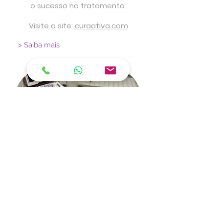
o sucesso no tratamento.
Visite o site:
curaativa.com
> Saiba mais
Tratamento das
varizes dos membros
inferiores
As unidades ambulatoriais da
equipe VascularesRJ estão