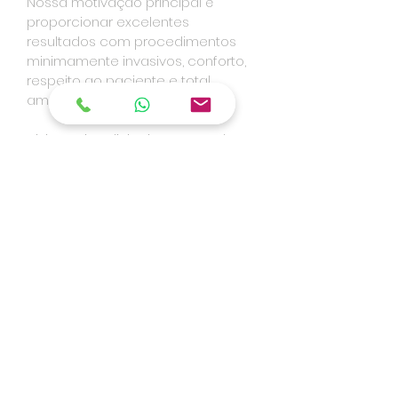
Nossa motivação principal é
proporcionar excelentes
resultados com procedimentos
minimamente invasivos, conforto,
respeito ao paciente e total
amparo científico.
Visite o site: clinicainovas.com.br
Saiba mais
Visite o site e marque
uma
consulta
Rua Visconde de Pirajá, 351 / 807 e 810
Ipanema - Rio de Janeiro