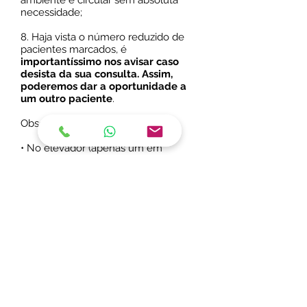
ambiente e circular sem absoluta
necessidade;
8. Haja vista o número reduzido de
pacientes marcados, é
importantíssimo nos avisar caso
desista da sua consulta. Assim,
poderemos dar a oportunidade a
um outro paciente
.
Observações importantes:
• No elevador (apenas um em
funcionamento) é permitido uma ou
duas pessoas (se for acompanhante);
• Observe todos os cuidados em seu
deslocamento de sua residência até
o consultório para não se contaminar;
• As recomendações se baseiam em
protocolos da Sociedade Brasileira de
Angiologia e Cirurgia Vascular e
devem ser seguidas com o máximo
rigor visando a sua proteção, a dos